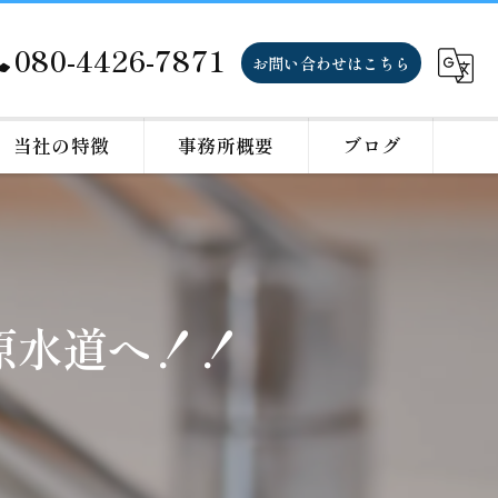
080-4426-7871
お問い合わせはこちら
当社の特徴
事務所概要
ブログ
トイレ
キッチン
原水道へ！！
浴室
洗面所
水回り